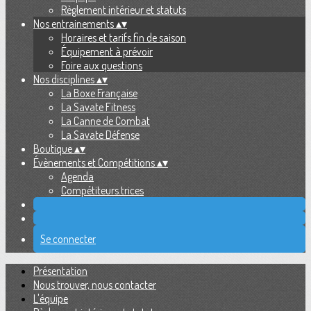
Règlement intérieur et statuts
Nos entrainements
▴
▾
Horaires et tarifs fin de saison
Équipement à prévoir
Foire aux questions
Nos disciplines
▴
▾
La Boxe Française
La Savate Fitness
La Canne de Combat
La Savate Défense
Boutique
▴
▾
Évènements et Compétitions
▴
▾
Agenda
Compétiteurs.trices
Se connecter
Présentation
Nous trouver, nous contacter
L'équipe