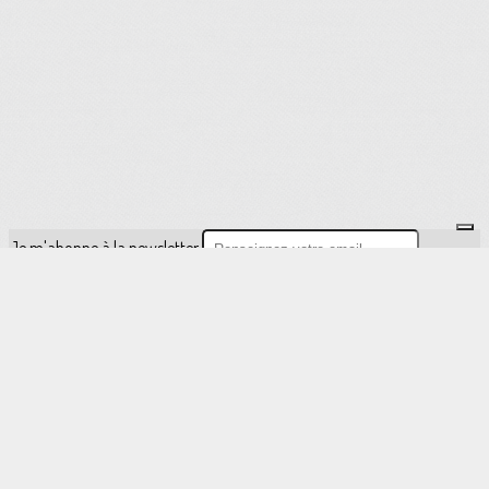
Je m'abonne à la newsletter
OK
Plan du site
Licences
Mentions légales
CGUV
Paramétrer vos cookies
Se connecter