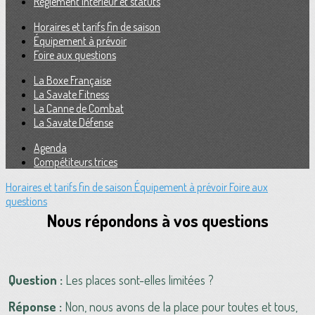
Règlement intérieur et statuts
Horaires et tarifs fin de saison
Équipement à prévoir
Foire aux questions
La Boxe Française
La Savate Fitness
La Canne de Combat
La Savate Défense
Agenda
Compétiteurs.trices
Horaires et tarifs fin de saison
Équipement à prévoir
Foire aux
questions
Nous répondons à vos questions
Question :
Les places sont-elles limitées ?
Réponse :
Non, nous avons de la place pour toutes et tous,