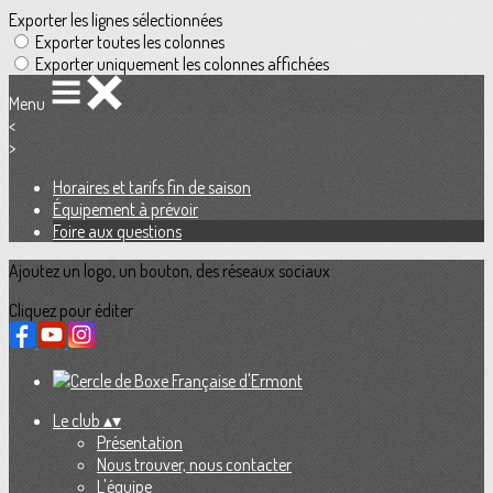
Exporter les lignes sélectionnées
Exporter toutes les colonnes
Exporter uniquement les colonnes affichées
Menu
<
>
Horaires et tarifs fin de saison
Équipement à prévoir
Foire aux questions
Ajoutez un logo, un bouton, des réseaux sociaux
Cliquez pour éditer
Le club
▴
▾
Présentation
Nous trouver, nous contacter
L'équipe