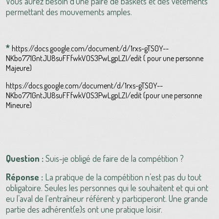
Vous aurez besoin d'une paire de baskets et des vêtements
permettant des mouvements amples.
*
https://docs.google.com/document/d/1rxs-gTS0Y--
NKbo771GntJU8suFFfwkVOS3PwLgpLZI/edit ( pour une personne
Majeure)
https://docs.google.com/document/d/1rxs-gTS0Y--
NKbo771GntJU8suFFfwkVOS3PwLgpLZI/edit (pour une personne
Mineure)
Question :
Suis-je obligé de faire de la compétition ?
Réponse :
La pratique de la compétition n’est pas du tout
obligatoire. Seules les personnes qui le souhaitent et qui ont
eu l’aval de l’entraîneur référent y participeront. Une grande
partie des adhérent(e)s ont une pratique loisir.