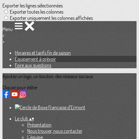
Exporter les lignes sélectionnées
Exporter toutes les colonnes
Exporter uniquement les colonnes affichées
Menu
<
>
Horaires et tarifs fin de saison
Équipement à prévoir
Foire aux questions
Ajoutez un logo, un bouton, des réseaux sociaux
Cliquez pour éditer
Le club
▴
▾
Présentation
Nous trouver, nous contacter
L'équipe