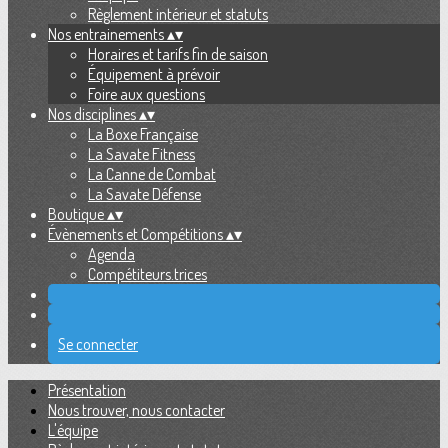
Règlement intérieur et statuts
Nos entrainements
▴
▾
Horaires et tarifs fin de saison
Équipement à prévoir
Foire aux questions
Nos disciplines
▴
▾
La Boxe Française
La Savate Fitness
La Canne de Combat
La Savate Défense
Boutique
▴
▾
Évènements et Compétitions
▴
▾
Agenda
Compétiteurs.trices
Se connecter
Présentation
Nous trouver, nous contacter
L'équipe