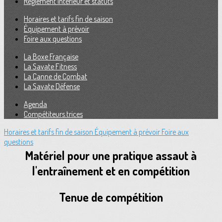
Règlement intérieur et statuts
Horaires et tarifs fin de saison
Équipement à prévoir
Foire aux questions
La Boxe Française
La Savate Fitness
La Canne de Combat
La Savate Défense
Agenda
Compétiteurs.trices
Horaires et tarifs fin de saison
Équipement à prévoir
Foire aux
questions
Matériel pour une pratique assaut à
l'entraînement et en compétition
Tenue de compétition