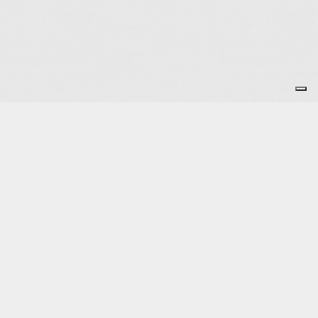
Je m'abonne à la newsletter
OK
Plan du site
Licences
Mentions légales
CGUV
Paramétrer vos cookies
Se connecter
Propulsé par AssoConnect, le logiciel des associations Sportives