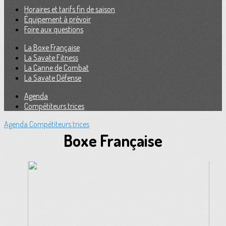
Horaires et tarifs fin de saison
Équipement à prévoir
Foire aux questions
La Boxe Française
La Savate Fitness
La Canne de Combat
La Savate Défense
Agenda
Compétiteurs.trices
Agenda
Compétiteurs.trices
Boxe Française