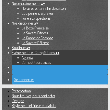
Nos entrainements
▴
▾
Horaires et tarifs fin de saison
Équipement à prévoir
Foire aux questions
Nos disciplines
▴
▾
La Boxe Française
La Savate Fitness
La Canne de Combat
La Savate Défense
Boutique
▴
▾
Évènements et Compétitions
▴
▾
Agenda
Compétiteurs.trices
Se connecter
Présentation
Nous trouver, nous contacter
L'équipe
Règlement intérieur et statuts