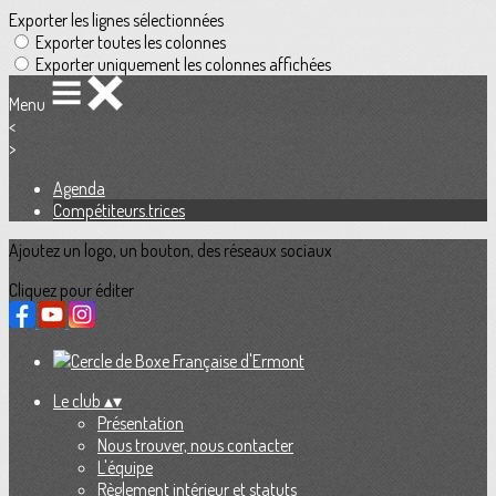
Exporter les lignes sélectionnées
Exporter toutes les colonnes
Exporter uniquement les colonnes affichées
Menu
<
>
Agenda
Compétiteurs.trices
Ajoutez un logo, un bouton, des réseaux sociaux
Cliquez pour éditer
Le club
▴
▾
Présentation
Nous trouver, nous contacter
L'équipe
Règlement intérieur et statuts