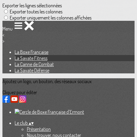
Exporter les lignes sélectionnées
Exporter toutes les colonnes
Exporter uniquement les colonnes affichées
Menu
<
>
La Boxe Française
La Savate Fitness
La Canne de Combat
La Savate Défense
Ajoutez un logo, un bouton, des réseaux sociaux
Cliquez pour éditer
Le club
▴
▾
Présentation
Nous trouver, nous contacter