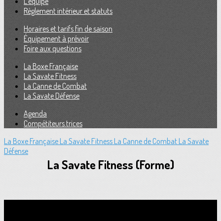
L'équipe
Règlement intérieur et statuts
Horaires et tarifs fin de saison
Équipement à prévoir
Foire aux questions
La Boxe Française
La Savate Fitness
La Canne de Combat
La Savate Défense
Agenda
Compétiteurs.trices
La Boxe Française
La Savate Fitness
La Canne de Combat
La Savate
Défense
La Savate Fitness (Forme)