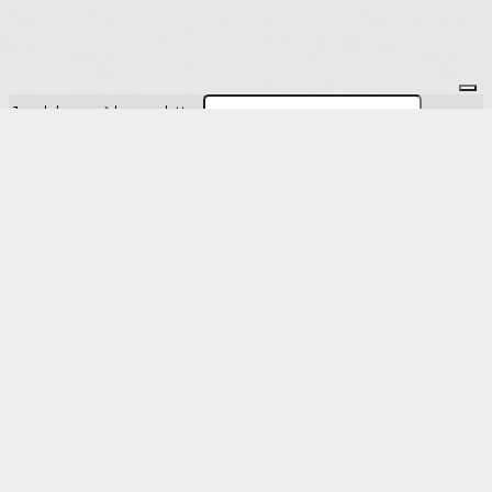
Je m'abonne à la newsletter
OK
Plan du site
Licences
Mentions légales
CGUV
Paramétrer vos cookies
Se connecter
Propulsé par AssoConnect, le logiciel des associations Sportives
Vos choix en matière de confidentialité
Notification lors de la collecte