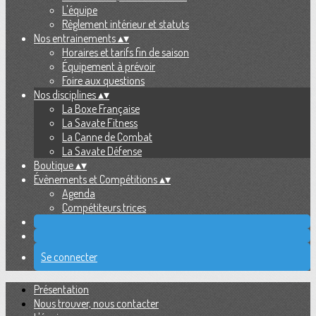
L'équipe
Règlement intérieur et statuts
Nos entrainements
▴
▾
Horaires et tarifs fin de saison
Équipement à prévoir
Foire aux questions
Nos disciplines
▴
▾
La Boxe Française
La Savate Fitness
La Canne de Combat
La Savate Défense
Boutique
▴
▾
Évènements et Compétitions
▴
▾
Agenda
Compétiteurs.trices
Se connecter
Présentation
Nous trouver, nous contacter