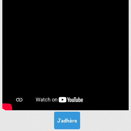
J'adhère